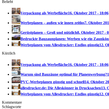
Beliebt
Verpackung als Werbefläche
16. Oktober 2017 - 18:06
Werbeplanen – außen wie innen zeitlos
7. Oktober 201
Gerüstplanen – Groß und nützlich
8. Oktober 2017 - 
Bedruckte Bauzaunplanen: Werben wie ein Zaunkön
Werbeplanen vom Allesdrucker: Endlos günstig
12. O
Kürzlich
Verpackung als Werbefläche
16. Oktober 2017 - 18:06
Warum sind Bauzäune optimal für Planenwerbung?
1
PVC-Werbeplanen günstig und schnell
14. Oktober 20
allesdrucker.de: Die Alleskönner in Drucksachen
13. 
Werbeplanen vom Allesdrucker: Endlos günstig
12. O
Kommentare
Schlagworte