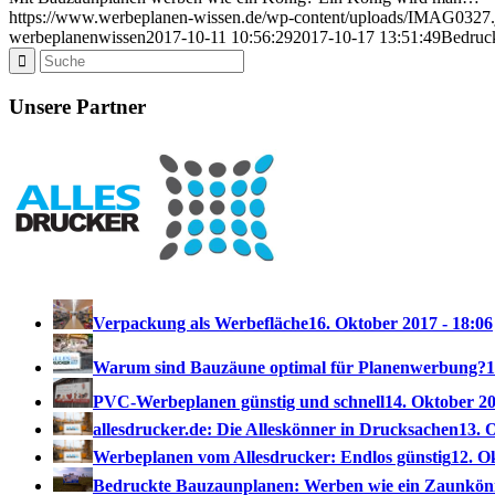
https://www.werbeplanen-wissen.de/wp-content/uploads/IMAG0327.
werbeplanenwissen
2017-10-11 10:56:29
2017-10-17 13:51:49
Bedruc
Unsere Partner
Verpackung als Werbefläche
16. Oktober 2017 - 18:06
Warum sind Bauzäune optimal für Planenwerbung?
1
PVC-Werbeplanen günstig und schnell
14. Oktober 20
allesdrucker.de: Die Alleskönner in Drucksachen
13. 
Werbeplanen vom Allesdrucker: Endlos günstig
12. O
Bedruckte Bauzaunplanen: Werben wie ein Zaunkön