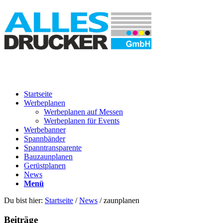
Startseite
Werbeplanen
Werbeplanen auf Messen
Werbeplanen für Events
Werbebanner
Spannbänder
Spanntransparente
Bauzaunplanen
Gerüstplanen
News
Menü
Du bist hier:
Startseite
/
News
/
zaunplanen
Beiträge