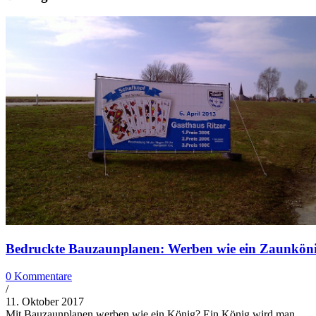
Bedruckte Bauzaunplanen: Werben wie ein Zaunköni
0 Kommentare
/
11. Oktober 2017
Mit Bauzaunplanen werben wie ein König? Ein König wird man…