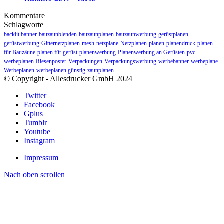
Kommentare
Schlagworte
backlit banner
bauzaunblenden
bauzaunplanen
bauzaunwerbung
gerüstplanen
gerüstwerbung
Gitternetzplanen
mesh-netzplane
Netzplanen
planen
planendruck
planen
für Bauzäune
planen für gerüst
planenwerbung
Planenwerbung an Gerüsten
pvc-
werbeplanen
Riesenposter
Verpackungen
Verpackungswerbung
werbebanner
werbeplane
Werbeplanen
werbeplanen günstig
zaunplanen
© Copyright - Allesdrucker GmbH 2024
Twitter
Facebook
Gplus
Tumblr
Youtube
Instagram
Impressum
Nach oben scrollen