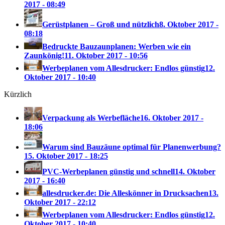
2017 - 08:49
Gerüstplanen – Groß und nützlich
8. Oktober 2017 -
08:18
Bedruckte Bauzaunplanen: Werben wie ein
Zaunkönig!
11. Oktober 2017 - 10:56
Werbeplanen vom Allesdrucker: Endlos günstig
12.
Oktober 2017 - 10:40
Kürzlich
Verpackung als Werbefläche
16. Oktober 2017 -
18:06
Warum sind Bauzäune optimal für Planenwerbung?
15. Oktober 2017 - 18:25
PVC-Werbeplanen günstig und schnell
14. Oktober
2017 - 16:40
allesdrucker.de: Die Alleskönner in Drucksachen
13.
Oktober 2017 - 22:12
Werbeplanen vom Allesdrucker: Endlos günstig
12.
Oktober 2017 - 10:40