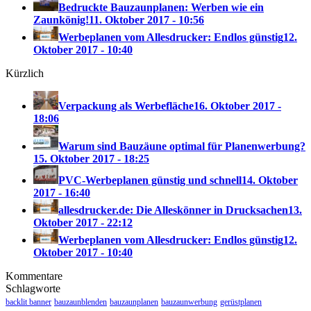
Bedruckte Bauzaunplanen: Werben wie ein
Zaunkönig!
11. Oktober 2017 - 10:56
Werbeplanen vom Allesdrucker: Endlos günstig
12.
Oktober 2017 - 10:40
Kürzlich
Verpackung als Werbefläche
16. Oktober 2017 -
18:06
Warum sind Bauzäune optimal für Planenwerbung?
15. Oktober 2017 - 18:25
PVC-Werbeplanen günstig und schnell
14. Oktober
2017 - 16:40
allesdrucker.de: Die Alleskönner in Drucksachen
13.
Oktober 2017 - 22:12
Werbeplanen vom Allesdrucker: Endlos günstig
12.
Oktober 2017 - 10:40
Kommentare
Schlagworte
backlit banner
bauzaunblenden
bauzaunplanen
bauzaunwerbung
gerüstplanen