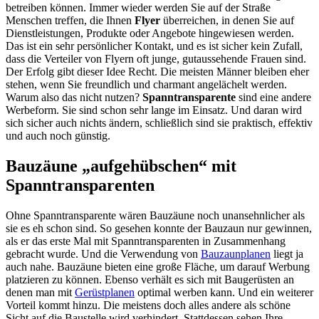
betreiben können. Immer wieder werden Sie auf der Straße
Menschen treffen, die Ihnen
Flyer
überreichen, in denen Sie auf
Dienstleistungen, Produkte oder Angebote hingewiesen werden.
Das ist ein sehr persönlicher Kontakt, und es ist sicher kein Zufall,
dass die Verteiler von Flyern oft junge, gutaussehende Frauen sind.
Der Erfolg gibt dieser Idee Recht. Die meisten Männer bleiben eher
stehen, wenn Sie freundlich und charmant angelächelt werden.
Warum also das nicht nutzen?
Spanntransparente
sind eine andere
Werbeform. Sie sind schon sehr lange im Einsatz. Und daran wird
sich sicher auch nichts ändern, schließlich sind sie praktisch, effektiv
und auch noch günstig.
Bauzäune „aufgehübschen“ mit
Spanntransparenten
Ohne Spanntransparente wären Bauzäune noch unansehnlicher als
sie es eh schon sind. So gesehen konnte der Bauzaun nur gewinnen,
als er das erste Mal mit Spanntransparenten in Zusammenhang
gebracht wurde. Und die Verwendung von
Bauzaunplanen
liegt ja
auch nahe. Bauzäune bieten eine große Fläche, um darauf Werbung
platzieren zu können. Ebenso verhält es sich mit Baugerüsten an
denen man mit
Gerüstplanen
optimal werben kann. Und ein weiterer
Vorteil kommt hinzu. Die meistens doch alles andere als schöne
Sicht auf die Baustelle wird verhindert. Stattdessen sehen Ihre