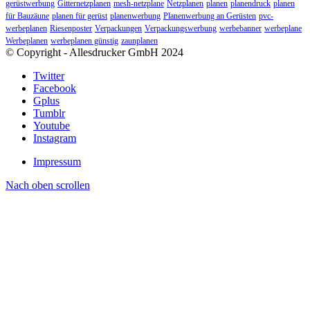
gerüstwerbung
Gitternetzplanen
mesh-netzplane
Netzplanen
planen
planendruck
planen
für Bauzäune
planen für gerüst
planenwerbung
Planenwerbung an Gerüsten
pvc-
werbeplanen
Riesenposter
Verpackungen
Verpackungswerbung
werbebanner
werbeplane
Werbeplanen
werbeplanen günstig
zaunplanen
© Copyright - Allesdrucker GmbH 2024
Twitter
Facebook
Gplus
Tumblr
Youtube
Instagram
Impressum
Nach oben scrollen