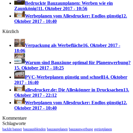
Bedruckte Bauzaunplanen: Werben wie ein
Zaunkönig!
11. Oktober 2017 - 10:56
Werbeplanen vom Allesdrucker: Endlos günstig
12.
Oktober 2017 - 10:40
Kürzlich
Verpackung als Werbefläche
16. Oktober 2017 -
18:06
Warum sind Bauzäune optimal für Planenwerbung?
15. Oktober 2017 - 18:25
PVC-Werbeplanen günstig und schnell
14. Oktober
2017 - 16:40
allesdrucker.de: Die Alleskönner in Drucksachen
13.
Oktober 2017 - 22:12
Werbeplanen vom Allesdrucker: Endlos günstig
12.
Oktober 2017 - 10:40
Kommentare
Schlagworte
backlit banner
bauzaunblenden
bauzaunplanen
bauzaunwerbung
gerüstplanen