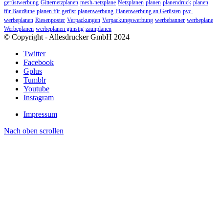
gerüstwerbung
Gitternetzplanen
mesh-netzplane
Netzplanen
planen
planendruck
planen
für Bauzäune
planen für gerüst
planenwerbung
Planenwerbung an Gerüsten
pvc-
werbeplanen
Riesenposter
Verpackungen
Verpackungswerbung
werbebanner
werbeplane
Werbeplanen
werbeplanen günstig
zaunplanen
© Copyright - Allesdrucker GmbH 2024
Twitter
Facebook
Gplus
Tumblr
Youtube
Instagram
Impressum
Nach oben scrollen