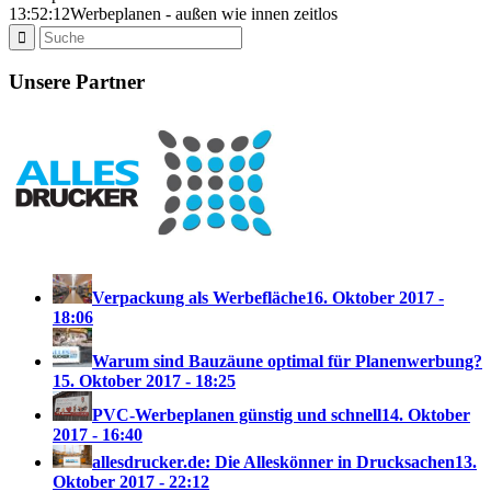
13:52:12
Werbeplanen - außen wie innen zeitlos
Unsere Partner
Verpackung als Werbefläche
16. Oktober 2017 -
18:06
Warum sind Bauzäune optimal für Planenwerbung?
15. Oktober 2017 - 18:25
PVC-Werbeplanen günstig und schnell
14. Oktober
2017 - 16:40
allesdrucker.de: Die Alleskönner in Drucksachen
13.
Oktober 2017 - 22:12