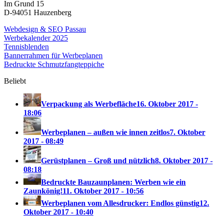
Im Grund 15
D-94051 Hauzenberg
Webdesign & SEO Passau
Werbekalender 2025
Tennisblenden
Bannerrahmen für Werbeplanen
Bedruckte Schmutzfangteppiche
Beliebt
Verpackung als Werbefläche
16. Oktober 2017 -
18:06
Werbeplanen – außen wie innen zeitlos
7. Oktober
2017 - 08:49
Gerüstplanen – Groß und nützlich
8. Oktober 2017 -
08:18
Bedruckte Bauzaunplanen: Werben wie ein
Zaunkönig!
11. Oktober 2017 - 10:56
Werbeplanen vom Allesdrucker: Endlos günstig
12.
Oktober 2017 - 10:40