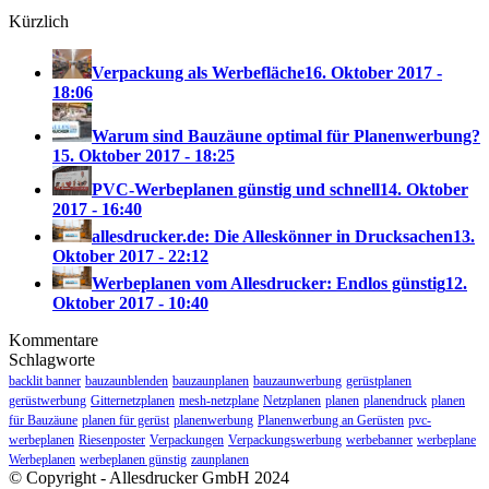
Kürzlich
Verpackung als Werbefläche
16. Oktober 2017 -
18:06
Warum sind Bauzäune optimal für Planenwerbung?
15. Oktober 2017 - 18:25
PVC-Werbeplanen günstig und schnell
14. Oktober
2017 - 16:40
allesdrucker.de: Die Alleskönner in Drucksachen
13.
Oktober 2017 - 22:12
Werbeplanen vom Allesdrucker: Endlos günstig
12.
Oktober 2017 - 10:40
Kommentare
Schlagworte
backlit banner
bauzaunblenden
bauzaunplanen
bauzaunwerbung
gerüstplanen
gerüstwerbung
Gitternetzplanen
mesh-netzplane
Netzplanen
planen
planendruck
planen
für Bauzäune
planen für gerüst
planenwerbung
Planenwerbung an Gerüsten
pvc-
werbeplanen
Riesenposter
Verpackungen
Verpackungswerbung
werbebanner
werbeplane
Werbeplanen
werbeplanen günstig
zaunplanen
© Copyright - Allesdrucker GmbH 2024