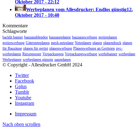
Oktober 2017 - 22:12
Werbeplanen vom Allesdrucker: Endlos günstig
12.
Oktober 2017 - 10:40
Kommentare
Schlagworte
backlit banner
bauzaunblenden
bauzaunplanen
bauzaunwerbung
gerüstplanen
gerüstwerbung
Gitternetzplanen
mesh-netzplane
Netzplanen
planen
planendruck
planen
für Bauzäune
planen für gerüst
planenwerbung
Planenwerbung an Gerüsten
pvc-
werbeplanen
Riesenposter
Verpackungen
Verpackungswerbung
werbebanner
werbeplane
Werbeplanen
werbeplanen günstig
zaunplanen
© Copyright - Allesdrucker GmbH 2024
Twitter
Facebook
Gplus
Tumblr
Youtube
Instagram
Impressum
Nach oben scrollen