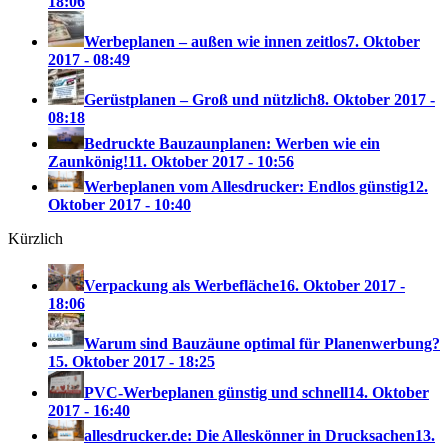
18:06
Werbeplanen – außen wie innen zeitlos
7. Oktober
2017 - 08:49
Gerüstplanen – Groß und nützlich
8. Oktober 2017 -
08:18
Bedruckte Bauzaunplanen: Werben wie ein
Zaunkönig!
11. Oktober 2017 - 10:56
Werbeplanen vom Allesdrucker: Endlos günstig
12.
Oktober 2017 - 10:40
Kürzlich
Verpackung als Werbefläche
16. Oktober 2017 -
18:06
Warum sind Bauzäune optimal für Planenwerbung?
15. Oktober 2017 - 18:25
PVC-Werbeplanen günstig und schnell
14. Oktober
2017 - 16:40
allesdrucker.de: Die Alleskönner in Drucksachen
13.