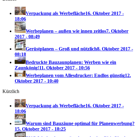
Verpackung als Werbefläche
16. Oktober 2017 -
18:06
Werbeplanen – außen wie innen zeitlos
7. Oktober
2017 - 08:49
Gerüstplanen – Groß und nützlich
8. Oktober 2017 -
08:18
Bedruckte Bauzaunplanen: Werben wie ein
Zaunkönig!
11. Oktober 2017 - 10:56
Werbeplanen vom Allesdrucker: Endlos günstig
12.
Oktober 2017 - 10:40
Kürzlich
Verpackung als Werbefläche
16. Oktober 2017 -
18:06
Warum sind Bauzäune optimal für Planenwerbung?
15. Oktober 2017 - 18:25