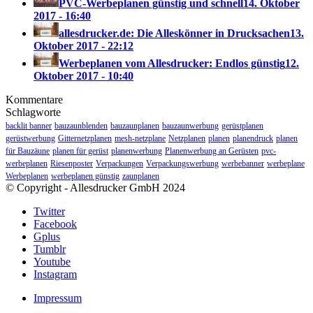
PVC-Werbeplanen günstig und schnell
14. Oktober
2017 - 16:40
allesdrucker.de: Die Alleskönner in Drucksachen
13.
Oktober 2017 - 22:12
Werbeplanen vom Allesdrucker: Endlos günstig
12.
Oktober 2017 - 10:40
Kommentare
Schlagworte
backlit banner
bauzaunblenden
bauzaunplanen
bauzaunwerbung
gerüstplanen
gerüstwerbung
Gitternetzplanen
mesh-netzplane
Netzplanen
planen
planendruck
planen
für Bauzäune
planen für gerüst
planenwerbung
Planenwerbung an Gerüsten
pvc-
werbeplanen
Riesenposter
Verpackungen
Verpackungswerbung
werbebanner
werbeplane
Werbeplanen
werbeplanen günstig
zaunplanen
© Copyright - Allesdrucker GmbH 2024
Twitter
Facebook
Gplus
Tumblr
Youtube
Instagram
Impressum